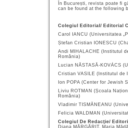
În București, revista poate fi 
can be found at the following
Colegiul Editorial/ Editorial 
Carol IANCU (Universitatea „Pa
Ștefan Cristian IONESCU (Ch
Andi MIHALACHE (Institutul de
România)
Lucian NĂSTASĂ-KOVÁCS (Univ
Cristian VASILE (Institutul de 
Ion POPA (Center for Jewish St
Liviu ROTMAN (Școala Națională
România)
Vladimir TISMĂNEANU (Univer
Felicia WALDMAN (Universitat
Colegiul De Redacţie/ Editor
Diana MĂRGĂRIT, Maria Mădă