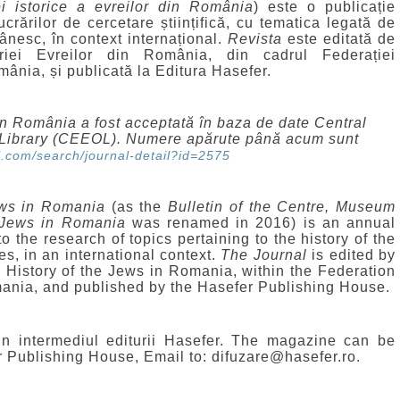
ei istorice a evreilor din România
) este o publicație
ucrărilor de cercetare științifică, cu tematica legată de
mânesc, în context internațional.
Revista
este editată de
oriei Evreilor din România, din cadrul Federației
mânia, și publicată la Editura Hasefer.
din România a fost acceptată în baza de date
Central
ibrary (
CEEOL). Numere apărute până acum sunt
l.com/search/journal-detail?id=2575
Jews in Romania
(as the
Bulletin of the Centre, Museum
e Jews in Romania
was renamed in 2016) is an annual
to the research of topics pertaining to the history of the
es, in an international context.
The
Journal
is edited by
e History of the Jews in Romania, within the Federation
ania, and published by the Hasefer Publishing House.
rin intermediul editurii Hasefer. The magazine can be
 Publishing House, Email to: difuzare@hasefer.ro.