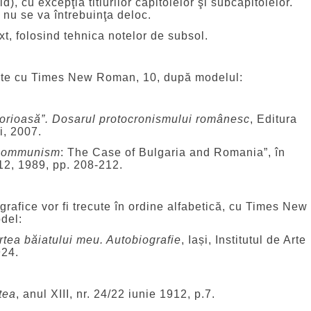
d), cu excepţia titlurilor capitolelor şi subcapitolelor.
 nu se va întrebuinţa deloc.
ext, folosind tehnica notelor de subsol.
tate cu Times New Roman, 10, după modelul:
glorioasă”. Dosarul protocronismului românesc
, Editura
, 2007.
Communism
: The Case of Bulgaria and Romania”, în
 12, 1989, pp. 208-212.
ografice vor fi trecute în ordine alfabetică, cu Times New
del:
rtea băiatului meu. Autobiografie
, Iași, Institutul de Arte
924.
tea
, anul XIII, nr. 24/22 iunie 1912, p.7.