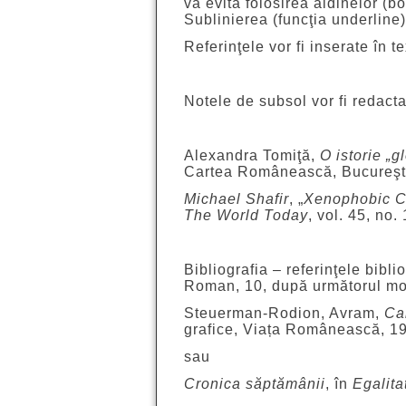
va evita folosirea aldinelor (bol
Sublinierea (funcţia underline)
Referinţele vor fi inserate în t
Notele de subsol vor fi redac
Alexandra Tomiţă,
O istorie „
Cartea Românească, Bucureşti
Michael Shafir
, „
Xenophobic 
The World Today
, vol. 45, no.
Bibliografia – referinţele bibli
Roman, 10, după următorul mo
Steuerman-Rodion, Avram,
Ca
grafice, Viața Românească, 1
sau
Cronica săptămânii
, în
Egalita