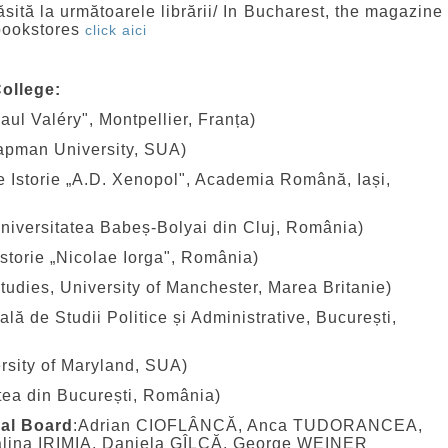
găsită la următoarele librării/ In Bucharest, the magazine
 bookstores
click aici
College:
ul Valéry", Montpellier, Franța)
apman University, SUA)
 Istorie „A.D. Xenopol", Academia Română, Iași,
ersitatea Babeș-Bolyai din Cluj, România)
Istorie „Nicolae Iorga", România)
udies, University of Manchester, Marea Britanie)
 de Studii Politice și Administrative, București,
sity of Maryland, SUA)
ea din București, România)
ial Board
:Adrian CIOFLÂNCĂ, Anca TUDORANCEA,
lina IRIMIA, Daniela GÎLCĂ, George WEINER