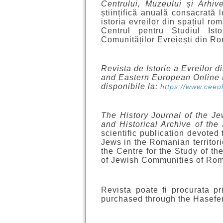
Centrului, Muzeului și Arhiv
științifică anuală consacrată l
istoria evreilor din spațiul ro
Centrul pentru Studiul Ist
Comunităților Evreiești din Ro
Revista de Istorie a Evreilor 
and Eastern European Online L
disponibile la:
https://www.ceeo
The History Journal of the 
and Historical Archive of th
scientific publication devoted 
Jews in the Romanian territori
the Centre for the Study of th
of Jewish Communities of Rom
Revista poate fi procurata p
purchased through the Hasefer