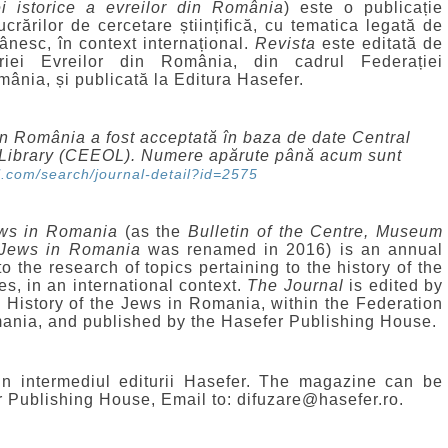
ei istorice a evreilor din România
) este o publicație
ucrărilor de cercetare științifică, cu tematica legată de
mânesc, în context internațional.
Revista
este editată de
oriei Evreilor din România, din cadrul Federației
mânia, și publicată la Editura Hasefer.
din România a fost acceptată în baza de date
Central
ibrary (
CEEOL). Numere apărute până acum sunt
l.com/search/journal-detail?id=2575
Jews in Romania
(as the
Bulletin of the Centre, Museum
e Jews in Romania
was renamed in 2016) is an annual
to the research of topics pertaining to the history of the
es, in an international context.
The
Journal
is edited by
e History of the Jews in Romania, within the Federation
ania, and published by the Hasefer Publishing House.
rin intermediul editurii Hasefer. The magazine can be
 Publishing House, Email to: difuzare@hasefer.ro.