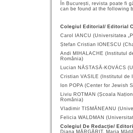
În București, revista poate fi 
can be found at the following
Colegiul Editorial/ Editorial 
Carol IANCU (Universitatea „Pa
Ștefan Cristian IONESCU (Ch
Andi MIHALACHE (Institutul de
România)
Lucian NĂSTASĂ-KOVÁCS (Univ
Cristian VASILE (Institutul de 
Ion POPA (Center for Jewish St
Liviu ROTMAN (Școala Națională
România)
Vladimir TISMĂNEANU (Univer
Felicia WALDMAN (Universitat
Colegiul De Redacţie/ Editor
Diana MĂRGĂRIT, Maria Mădă