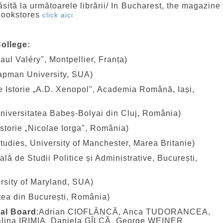
găsită la următoarele librării/ In Bucharest, the magazine
 bookstores
click aici
College:
ul Valéry", Montpellier, Franța)
apman University, SUA)
 Istorie „A.D. Xenopol", Academia Română, Iași,
ersitatea Babeș-Bolyai din Cluj, România)
Istorie „Nicolae Iorga", România)
udies, University of Manchester, Marea Britanie)
 de Studii Politice și Administrative, București,
sity of Maryland, SUA)
ea din București, România)
ial Board
:Adrian CIOFLÂNCĂ, Anca TUDORANCEA,
lina IRIMIA, Daniela GÎLCĂ, George WEINER