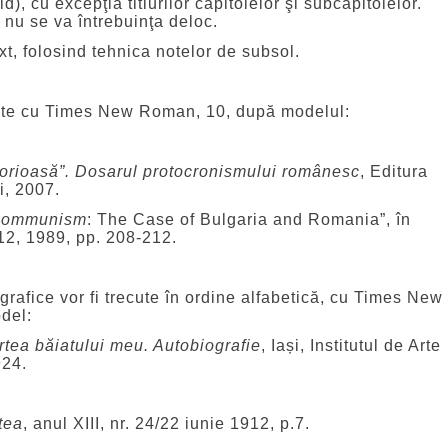
d), cu excepţia titlurilor capitolelor şi subcapitolelor.
 nu se va întrebuinţa deloc.
ext, folosind tehnica notelor de subsol.
tate cu Times New Roman, 10, după modelul:
glorioasă”. Dosarul protocronismului românesc
, Editura
, 2007.
Communism
: The Case of Bulgaria and Romania”, în
 12, 1989, pp. 208-212.
ografice vor fi trecute în ordine alfabetică, cu Times New
del:
rtea băiatului meu. Autobiografie
, Iași, Institutul de Arte
924.
tea
, anul XIII, nr. 24/22 iunie 1912, p.7.