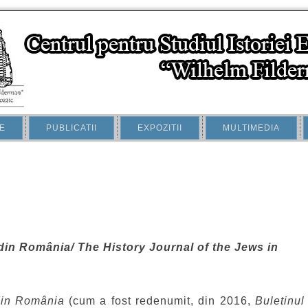
E
PUBLICATII
EXPOZITII
MULTIMEDIA
 din România/ The History Journal of the Jews in
 din România
(cum a fost redenumit, din 2016,
Buletinul