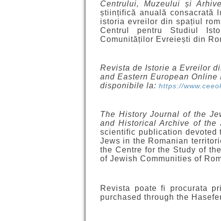
Centrului, Muzeului și Arhiv
științifică anuală consacrată l
istoria evreilor din spațiul ro
Centrul pentru Studiul Ist
Comunităților Evreiești din Ro
Revista de Istorie a Evreilor 
and Eastern European Online L
disponibile la:
https://www.ceeo
The History Journal of the 
and Historical Archive of th
scientific publication devoted 
Jews in the Romanian territori
the Centre for the Study of th
of Jewish Communities of Rom
Revista poate fi procurata p
purchased through the Hasefer