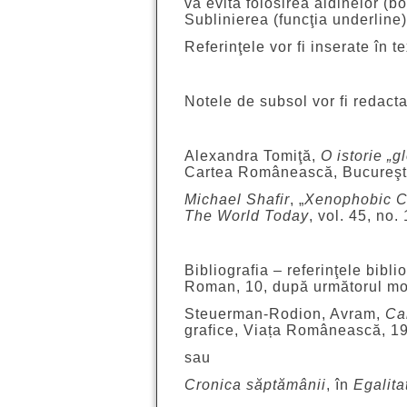
va evita folosirea aldinelor (bol
Sublinierea (funcţia underline)
Referinţele vor fi inserate în t
Notele de subsol vor fi redac
Alexandra Tomiţă,
O istorie „
Cartea Românească, Bucureşti
Michael Shafir
, „
Xenophobic 
The World Today
, vol. 45, no.
Bibliografia – referinţele bibli
Roman, 10, după următorul mo
Steuerman-Rodion, Avram,
Ca
grafice, Viața Românească, 1
sau
Cronica săptămânii
, în
Egalita