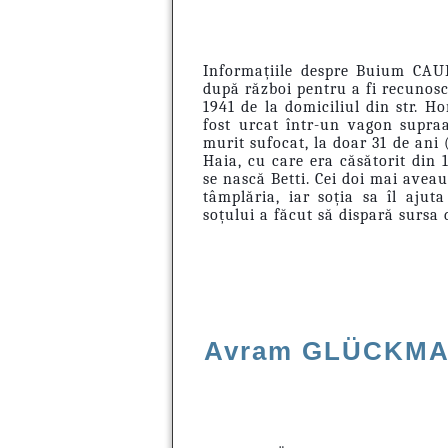
Informațiile despre Buium CAU
după război pentru a fi recunoscu
1941 de la domiciliul din str. Ho
fost urcat într-un vagon supraa
murit sufocat, la doar 31 de ani (
Haia, cu care era căsătorit din 
se nască Betti. Cei doi mai avea
tâmplăria, iar soția sa îl ajut
soțului a făcut să dispară sursa d
Avram GLÜCKM