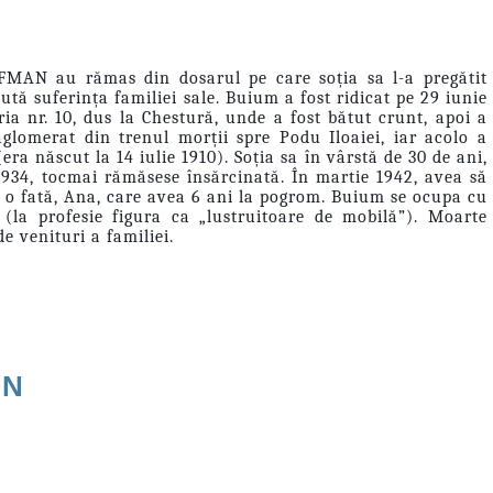
FMAN au rămas din dosarul pe care soția sa l-a pregătit
tă suferința familiei sale. Buium a fost ridicat pe 29 iunie
ria nr. 10, dus la Chestură, unde a fost bătut crunt, apoi a
glomerat din trenul morții spre Podu Iloaiei, iar acolo a
era născut la 14 iulie 1910). Soția sa în vârstă de 30 de ani,
1934, tocmai rămăsese însărcinată. În martie 1942, avea să
u o fată, Ana, care avea 6 ani la pogrom. Buium se ocupa cu
a (la profesie figura ca „lustruitoare de mobilă”). Moarte
e venituri a familiei.
AN