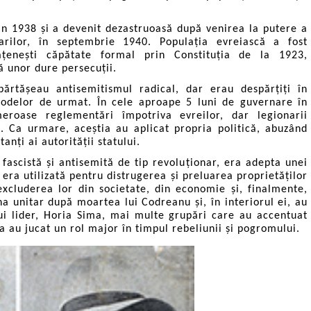
 din 1938 și a devenit dezastruoasă după venirea la putere a
arilor, în septembrie 1940. Populația evreiască a fost
ățenești căpătate formal prin Constituția de la 1923,
 unor dure persecuții.
părtășeau antisemitismul radical, dar erau despărțiți în
metodelor de urmat. În cele aproape 5 luni de guvernare în
roase reglementări împotriva evreilor, dar legionarii
. Ca urmare, aceștia au aplicat propria politică, abuzând
anți ai autorității statului.
ascistă și antisemită de tip revoluționar, era adepta unei
a era utilizată pentru distrugerea și preluarea proprietăților
excluderea lor din societate, din economie și, finalmente,
 unitar după moartea lui Codreanu și, în interiorul ei, au
lui lider, Horia Sima, mai multe grupări care au accentuat
ea au jucat un rol major în timpul rebeliunii și pogromului.