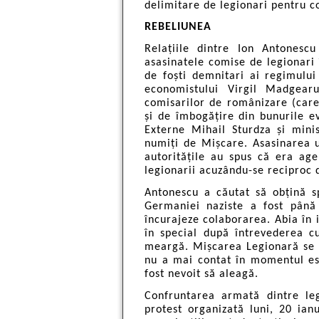
delimitare de legionari pentru c
REBELIUNEA
Relațiile dintre Ion Antonesc
asasinatele comise de legionari 
de foști demnitari ai regimului 
economistului Virgil Madgearu)
comisarilor de românizare (care
și de îmbogățire din bunurile ev
Externe Mihail Sturdza și minis
numiți de Mișcare. Asasinarea 
autoritățile au spus că era ag
legionarii acuzându-se reciproc 
Antonescu a căutat să obțină spr
Germaniei naziste a fost până
încurajeze colaborarea. Abia în 
în special după întrevederea c
meargă. Mișcarea Legionară se b
nu a mai contat în momentul esca
fost nevoit să aleagă.
Confruntarea armată dintre le
protest organizată luni, 20 ia