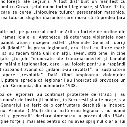
uncitorești ale Legiunii. A fost distribuit un manifest cu
mitru Groza, șeful muncitorimii legionare, și Viorel Trifa,
în care se cerea „înlocuirea tuturor persoanelor masonice,
irea tuturor slugilor masonice care încearcă să predea țara
lte ori, pe parcursul confruntării cu forțele de ordine din
 rămas loiale lui Antonescu, să deturneze violențele doar
spândit atunci începea astfel: „Domnule General, opriți
ă jidanii!”. În presa legionară, era titrat cu litere mari:
ă nu facem țintă unii din alții; avem, știți bine, în cine
țate „forțele întunecate ale francmasoneriei și banului
în mâinile legionarilor, care l-au folosit pentru a răspândi
 răspândit zvonul că „jidanii s-au revoltat”, iar susținătorii
 apere „revoluția”. Dată fiind amploarea violențelor
nii, putem aprecia că legionarii au încercat să provoace un
l, din Germania, din noiembrie 1938.
upă ce legionarii au continuat protestele de stradă și au
 număr de instituții publice, în București și alte orașe, s-a
Generalul s-a ferit de o confruntare deschisă la început,
jinul Armatei („Mulți din armată erau legionari, nu numai
iori și generali”, declara Antonescu la procesul din 1946),
ține forțe și mai ales pentru că nu avea sprijinul clar al lui