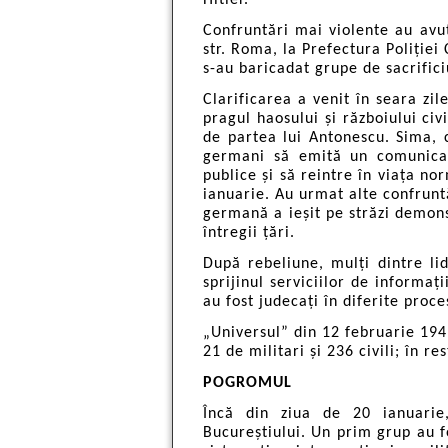
Confruntări mai violente au avut
str. Roma, la Prefectura Poliției 
s-au baricadat grupe de sacrifici
Clarificarea a venit în seara zi
pragul haosului și războiului ci
de partea lui Antonescu. Sima, 
germani să emită un comunicat 
publice și să reintre în viața no
ianuarie. Au urmat alte confrunt
germană a ieșit pe străzi demonst
întregii țări.
După rebeliune, mulți dintre lid
sprijinul serviciilor de informaț
au fost judecați în diferite proce
„Universul” din 12 februarie 194
21 de militari și 236 civili; în re
POGROMUL
Încă din ziua de 20 ianuarie,
Bucureștiului. Un prim grup au fo