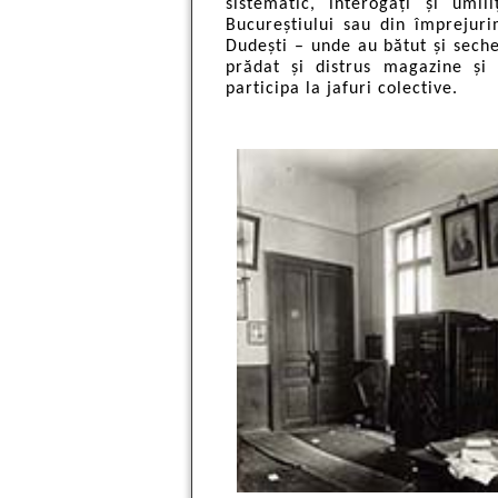
sistematic, interogați și umil
Bucureștiului sau din împrejurim
Dudești – unde au bătut și seche
prădat și distrus magazine și 
participa la jafuri colective.