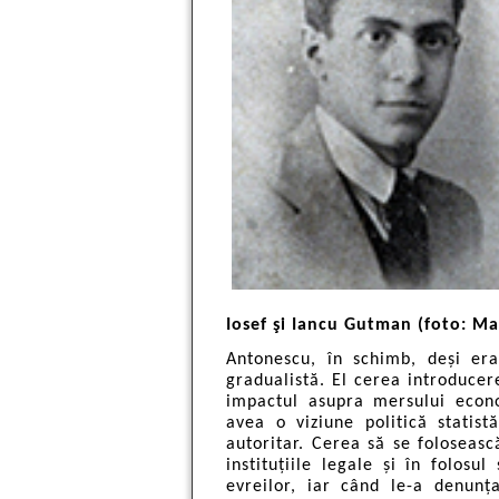
Iosef şi Iancu Gutman (foto: Ma
Antonescu, în schimb, deși era
gradualistă. El cerea introducer
impactul asupra mersului econo
avea o viziune politică statist
autoritar. Cerea să se foloseas
instituțiile legale și în folosu
evreilor, iar când le-a denunț