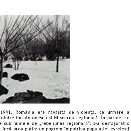
1941, România era răvășită de violență, ca urmare a
 dintre Ion Antonescu și Mișcarea Legionară. În paralel cu
ie sub numele de „rebeliunea legionară”, s-a desfășurat o
 încă prea puțin: un pogrom împotriva populației evreiești