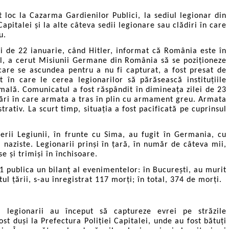
 loc la Cazarma Gardienilor Publici, la sediul legionar din
Capitalei și la alte câteva sedii legionare sau clădiri în care
u.
lei de 22 ianuarie, când Hitler, informat că România este în
vil, a cerut Misiunii Germane din România să se poziționeze
care se ascundea pentru a nu fi capturat, a fost presat de
în care le cerea legionarilor să părăsească instituțiile
rmală. Comunicatul a fost răspândit în dimineața zilei de 23
ări în care armata a tras în plin cu armament greu. Armata
rativ. La scurt timp, situația a fost pacificată pe cuprinsul
erii Legiunii, în frunte cu Sima, au fugit în Germania, cu
ii naziste. Legionarii prinși în țară, în număr de câteva mii,
se și trimiși în închisoare.
1 publica un bilanț al evenimentelor: în București, au murit
stul țării, s-au înregistrat 117 morți; în total, 374 de morți.
 legionarii au început să captureze evrei pe străzile
st duși la Prefectura Poliției Capitalei, unde au fost bătuți