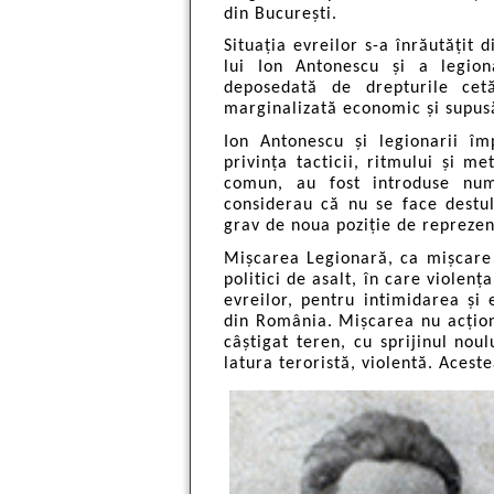
din București.
Situația evreilor s-a înrăutățit
lui Ion Antonescu și a legion
deposedată de drepturile cet
marginalizată economic și supusă
Ion Antonescu și legionarii îm
privința tacticii, ritmului și 
comun, au fost introduse nume
considerau că nu se face destul
grav de noua poziție de reprezent
Mișcarea Legionară, ca mișcare f
politici de asalt, în care violenț
evreilor, pentru intimidarea și 
din România. Mișcarea nu acționa
câștigat teren, cu sprijinul nou
latura teroristă, violentă. Acest