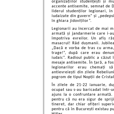
organizațiilor studențești și m
accente antisemite, semnat de Du
liderul studenților legionari, 
iudaizate din guvern” și „pedeps
în ghiara jidoviților”.
Legionarii au încercat de mai mu
armată și jandarmerie care i-au
împotriva evreilor. Un afiș ră
masacrul! Râd dușmanii. Jubileaz
„Dacă e vorba de tras cu arma, s
trage!”, după care erau denun
iudaic”. Radioul public a căzut 
mesaje antisemite. În țară, a fost
legionarilor erau chemați să
antievreiești din zilele Rebeliu
pogrom de tipul Nopții de Crista
În zilele de 21-22 ianuarie, d
ocupat sau s-au baricadat într-un
ajuns la o confruntare armată. 
pentru că nu era sigur de spri
tineret, dar chiar ofițeri super
pentru că în București existau pu
Hitler.