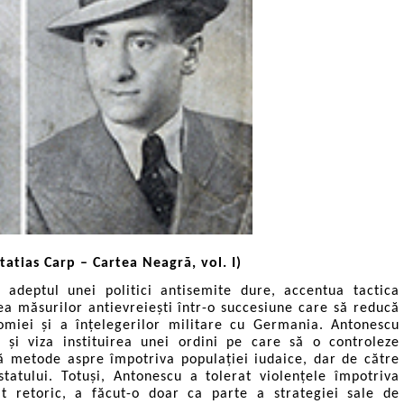
tatias Carp – Cartea Neagră, vol. I)
 adeptul unei politici antisemite dure, accentua tactica
ea măsurilor antievreiești într-o succesiune care să reducă
miei și a înțelegerilor militare cu Germania. Antonescu
ă și viza instituirea unei ordini pe care să o controleze
că metode aspre împotriva populației iudaice, dar de către
l statului. Totuși, Antonescu a tolerat violențele împotriva
at retoric, a făcut-o doar ca parte a strategiei sale de