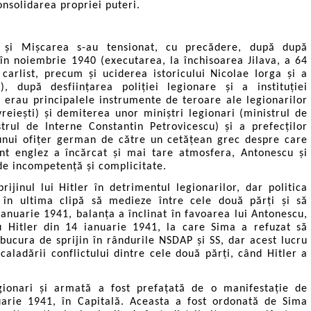
onsolidarea propriei puteri.
u și Mișcarea s-au tensionat, cu precădere, după după
în noiembrie 1940 (executarea, la închisoarea Jilava, a 64
carlist, precum și uciderea istoricului Nicolae Iorga și a
, după desființarea poliției legionare și a instituției
 erau principalele instrumente de teroare ale legionarilor
reiești) și demiterea unor miniștri legionari (ministrul de
trul de Interne Constantin Petrovicescu) și a prefecților
unui ofițer german de către un cetățean grec despre care
ent englez a încărcat și mai tare atmosfera, Antonescu și
de incompetență și complicitate.
ijinul lui Hitler în detrimentul legionarilor, dar politica
 în ultima clipă să medieze între cele două părți și să
ianuarie 1941, balanța a înclinat în favoarea lui Antonescu,
u Hitler din 14 ianuarie 1941, la care Sima a refuzat să
ucura de sprijin în rândurile NSDAP și SS, dar acest lucru
ladării conflictului dintre cele două părți, când Hitler a
gionari și armată a fost prefațată de o manifestație de
nuarie 1941, în Capitală. Aceasta a fost ordonată de Sima