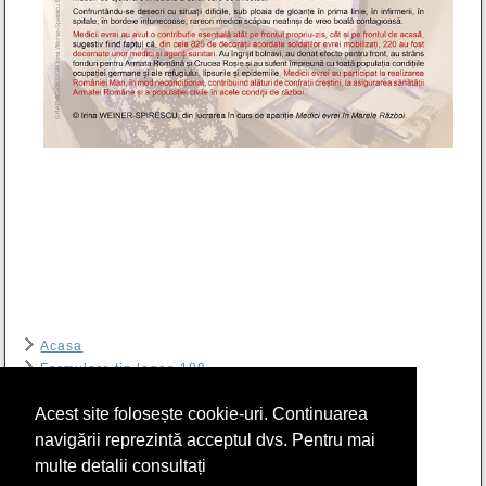
Acasa
Formulare tip legea 189
Contact
Acest site folosește cookie-uri. Continuarea
Arhiva
RIER
navigării reprezintă acceptul dvs. Pentru mai
Program sală de lectură Biblioteca CSIER-WF
multe detalii consultați
Politica cookie