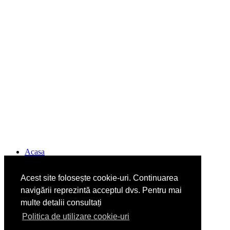
Acasa
Formulare tip legea 189
Contact
Acest site folosește cookie-uri. Continuarea
Arhiva
RIER
navigării reprezintă acceptul dvs. Pentru mai
Program sală de lectură Biblioteca CSIER-WF
multe detalii consultați
Politica cookie
Politica de utilizare cookie-uri
GTranslate