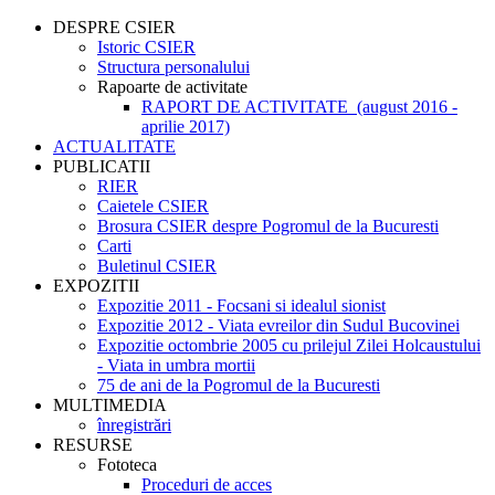
DESPRE CSIER
Istoric CSIER
Structura personalului
Rapoarte de activitate
RAPORT DE ACTIVITATE (august 2016 -
aprilie 2017)
ACTUALITATE
PUBLICATII
RIER
Caietele CSIER
Brosura CSIER despre Pogromul de la Bucuresti
Carti
Buletinul CSIER
EXPOZITII
Expozitie 2011 - Focsani si idealul sionist
Expozitie 2012 - Viata evreilor din Sudul Bucovinei
Expozitie octombrie 2005 cu prilejul Zilei Holcaustului
- Viata in umbra mortii
75 de ani de la Pogromul de la Bucuresti
MULTIMEDIA
înregistrări
RESURSE
Fototeca
Proceduri de acces