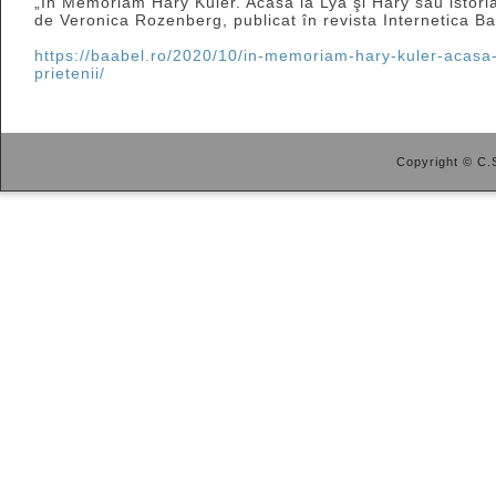
„In Memoriam Hary Kuler. Acasă la Lya şi Hary sau istoria 
de Veronica Rozenberg, publicat în revista Internetica Ba
https://baabel.ro/2020/10/in-memoriam-hary-kuler-acasa-l
prietenii/
Copyright © C.S