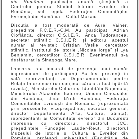
din România
, publicația anuală științifică a
Centrului pentru Studiul Istoriei Evreilor din
România, sub egida Federației Comunităților
Evreiești din România – Cultul Mozaic.
Discuția a fost moderată de Aurel Vainer,
președinte F.C.E.R.-C.M. Au participat: Adrian
Cioflâncă, director C.S.I.E.R.; Anca Tudorancea,
secretar științific C.S.I.E.R. și editorul acestui
număr al revistei; Cristian Vasile, cercetător
științific, Institutul de Istorie „Nicolae Iorga” și Lya
Benjamin, cercetător C.S.I.E.R. Evenimentul s-a
desfășurat la Sinagoga Mare.
Lansarea s-a bucurat de prezența unui număr
impresionant de participanți. Au fost prezenți în
sală reprezentanți ai Departamentului pentru
Relații Interetnice (cu sprijinul căruia a fost tipărită
revista), Ministerului Culturii și Identității Naționale,
Ministerului Afacerilor Externe, Uniunii Cineaștilor
din România, B’nai B’rith România, Federația
Comunităților Evreiești din România (reprezentată
prin președinte, vicepreședinte, secretar general,
director Departamentul Artă, Cultură, Știință),
reprezentanți ai Comunității evreilor din București
împreună cu directorul, directorul JCC,
președintele Fundației Lauder-Reut, directorul
Muzeului de Istorie și Cultură a Evreilor din
România, profesori universitari (Facultățile de