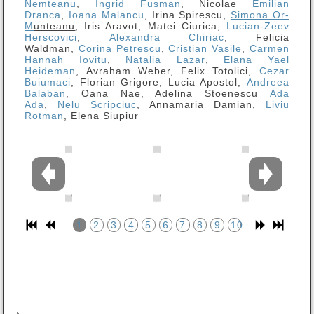
Nemteanu
,
Ingrid Fusman
, Nicolae
Emilian
Dranca
,
Ioana Malancu
, Irina Spirescu,
Simona Or-
M
unteanu
, Iris Aravot, Matei Ciurica,
Lucian-Zeev
Herscovici
,
Alexandra Chiriac
, Felicia
Waldman,
Corina Petrescu
,
Cristian Vasile
,
Carmen
Hannah Iovitu
,
Natalia Lazar
,
Elana Yael
Heideman
, Avraham Weber, Felix Totolici,
Cezar
Buiumaci
, Florian Grigore, Lucia Apostol,
Andreea
Balaban
, Oana Nae, Adelina Stoenescu
Ada
Ada
,
Nelu Scripciuc
, Annamaria Damian,
Liviu
Rotman
, Elena Siupiur
1
2
3
4
5
6
7
8
9
10