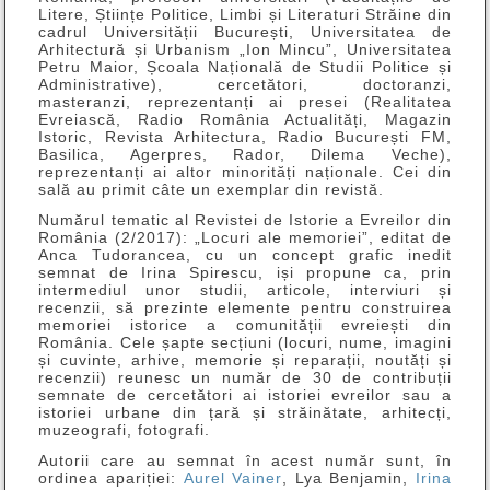
Litere, Științe Politice, Limbi și Literaturi Străine din
cadrul Universității București, Universitatea de
Arhitectură și Urbanism „Ion Mincu”, Universitatea
Petru Maior, Școala Națională de Studii Politice și
Administrative), cercetători, doctoranzi,
masteranzi, reprezentanți ai presei (Realitatea
Evreiască, Radio România Actualități, Magazin
Istoric, Revista Arhitectura, Radio București FM,
Basilica, Agerpres, Rador, Dilema Veche),
reprezentanți ai altor minorități naționale. Cei din
sală au primit câte un exemplar din revistă.
Numărul tematic al Revistei de Istorie a Evreilor din
România (2/2017): „Locuri ale memoriei”, editat de
Anca Tudorancea, cu un concept grafic inedit
semnat de Irina Spirescu, iși propune ca, prin
intermediul unor studii, articole, interviuri și
recenzii, să prezinte elemente pentru construirea
memoriei istorice a comunității evreiești din
România. Cele șapte secțiuni (locuri, nume, imagini
și cuvinte, arhive, memorie și reparații, noutăți și
recenzii) reunesc un număr de 30 de contribuții
semnate de cercetători ai istoriei evreilor sau a
istoriei urbane din țară și străinătate, arhitecți,
muzeografi, fotografi.
Autorii care au semnat în acest număr sunt, în
ordinea apariției:
Aurel Vainer
, Lya Benjamin,
Irina