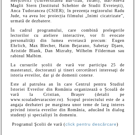
Herșcovici (Universitatea Bar-Ilan, Israel), Bat-Sheva
Maglit Stern (Institutul Schehter de Studii Evreiești),
Anca Tudorancea (CSIER); în prezența regizorului Radu
Jude, va avea loc proiecția filmului „Inimi cicatrizate”,
urmată de dezbatere.
În cadrul programului, care combină prelegerile
lectorilor cu ateliere interactive, v
or fi evocate
personalități din lumea evreiască precum: Eugen
Ehrlich, Max Blecher, Haim Bejarano, Sabetay Djaen,
Aristide Blank, Dan Mizrahy, Wilhelm Filderman sau
rabinul Malbim.
La cursurile școlii de vară vor participa 25 de
masteranzi, doctoranzi şi tineri cercetători interesaţi de
istoria evreilor, dar şi de domenii conexe.
Este al patrulea an în care Centrul pentru Studiul
Istoriei Evreilor din România organizează o Școală de
vară la Cristian, Brașov (detalii pe
www.scoaladevaracsier.ro). Scopul proiectului este de a
angaja dezbateri pe marginea unor teme de larg interes
privind istoria evreilor din România, aducând în dialog
studenți și specialiști în domeniu.
click pentru descărcare
Programul Şcolii de vară (
)