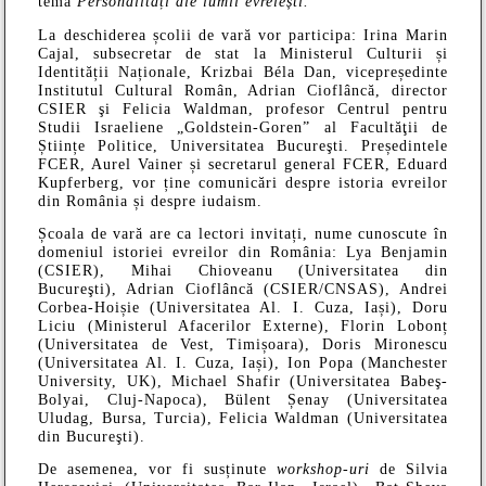
tema
Personalități ale lumii evreiești.
La deschiderea școlii de vară vor
participa: Irina Marin
Cajal, subsecretar de stat la Ministerul Culturii și
Identității Naționale, Krizbai Béla Dan, vicepreședinte
Institutul Cultural Român, Adrian Cioflâncă, director
CSIER şi Felicia Waldman, profesor Centrul pentru
Studii Israeliene „Goldstein-Goren” al Facultăţii de
Științe Politice, Universitatea Bucureşti. Președintele
FCER, Aurel Vainer și secretarul general
FCER, Eduard
Kupferberg, vor ține comunicări despre istoria evreilor
din România și despre iudaism.
Școala de vară are ca lectori invitați, nume cunoscute în
domeniul istoriei evreilor din România: Lya Benjamin
(CSIER), Mihai Chioveanu (Universitatea din
Bucureşti), Adrian Cioflâncă (CSIER/CNSAS), Andrei
Corbea-Hoișie (Universitatea Al. I. Cuza, Iași), Doru
Liciu (Ministerul Afacerilor Externe), Florin Lobonț
(Universitatea de Vest, Timișoara), Doris Mironescu
(Universitatea Al. I. Cuza, Iași), Ion Popa (Manchester
University, UK), Michael Shafir (Universitatea Babeş-
Bolyai, Cluj-Napoca), Bülent Șenay (Universitatea
Uludag, Bursa, Turcia), Felicia Waldman (Universitatea
din Bucureşti).
De asemenea, vor fi susținute
workshop-uri
de Silvia