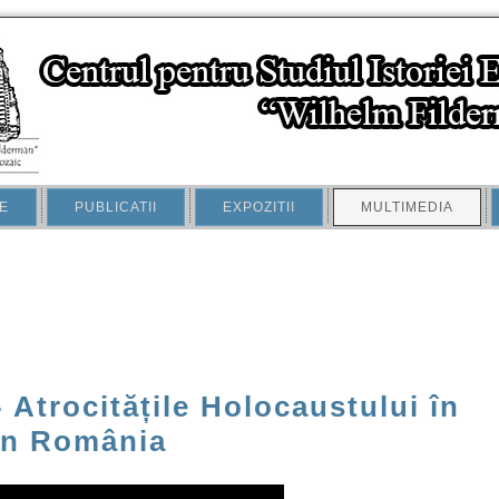
E
PUBLICATII
EXPOZITII
MULTIMEDIA
- Atrocitățile Holocaustului în
din România